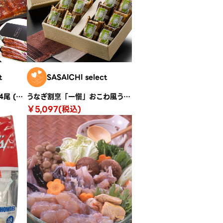
t
SASAICHI select
鰻楽 九州産 うなぎ蒲焼 4尾 (計560g）
うなぎ割烹「一愼」おこわ風うなぎ飯
￥5,097(税込)