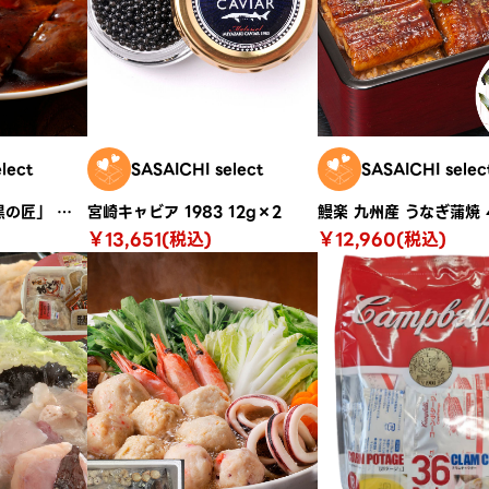
lect
SASAICHI select
SASAICHI selec
鹿児島県産 黒豚 「黒の匠」 ローストンテキ（計600ｇ）
宮崎キャビア 1983 12g×2
￥13,651(税込)
￥12,960(税込)