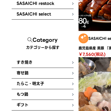
SASAICHI restock
SASAICHI select
SASAICHI se
Category
カテゴリーから探す
￥7,560(税込)
すき焼き
寄せ鍋
たらこ・明太子
もつ鍋
ギフト