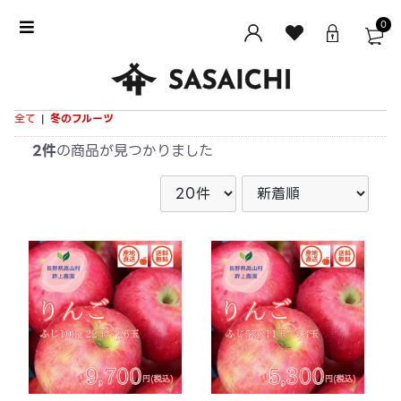
0
全て
|
冬のフルーツ
2件
の商品が見つかりました