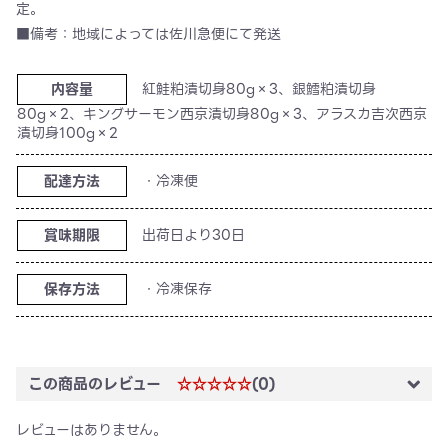
定。
■備考：地域によっては佐川急便にて発送
内容量
紅鮭粕漬切身80g×3、銀鱈粕漬切身
80g×2、キングサーモン西京漬切身80g×3、アラスカ吉次西京
漬切身100g×2
配達方法
・冷凍便
賞味期限
出荷日より30日
保存方法
・冷凍保存
この商品のレビュー
☆☆☆☆☆
(0)
レビューはありません。