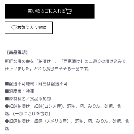
買い物カゴに入れる
お気に入り登録
【商品説明】
新鮮な海の幸を「粕漬け」、「西京漬け」の二通りの漬け込みで
仕上げました。どれも食欲をそそる一品です。
■配送不可地域：離島は配送不可
■温度帯：冷凍
■原材料名／食品添加物：
●紅鮭粕漬け：紅鮭(ロシア産)、酒粕、酒、みりん、砂糖、食
塩、(一部にさけを含む)
●銀鱈粕漬け：銀鱈（アメリカ産）、酒粕、酒、みりん、砂糖、食
塩