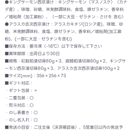
●キングサーモン西京漬け：キングサーモン（マスノスケ）（カナ
ダ産）、味噌、砂糖、米発酵調味料、食塩、豚ゼラチン、香辛料
／増粘剤（加工澱粉）、（一部に大豆・ゼラチン・さけを 含む）
●アラスカ吉次西京漬け：アラスカキチジ(ロシア産)、味噌、砂
糖、米発酵調味料、食塩、豚ゼラチン、香辛料／増粘剤(加工澱
粉)、(一部に大豆・ゼラチンを含む)
■保存方法：要冷凍（-18℃）以下で保存して下さい
■賞味期限：出荷日より30日
■規格：紅鮭粕漬切身80g×3、銀鱈粕漬切身80g×2、キングサ
ーモン西京漬切身80g×3、アラスカ吉次西京漬切身100g×2
■サイズ(mm)：356×256×73
■ギフト対応：
・ギフト包装：×
・二重包装：〇
・熨斗対応：〇
・のし表書き：〇
・のし名入れ：〇
■発送の目安：ご注文後（決済確認後）、5営業日以内の発送予