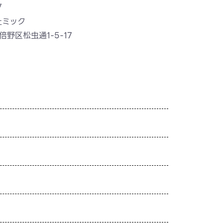
ダ
社ミック
野区松虫通1-5-17