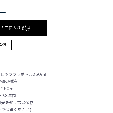
物カゴに入れる
登録
ロッププラボトル250ml
ウ楓の樹液
 250ml
から3年間
日光を避け常温保存
庫で保管ください)