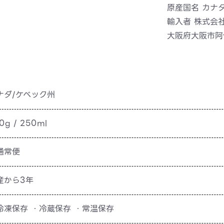
原産国名 カナ
輸入者 株式会
大阪府大阪市阿倍
ナダ/ケベック州
0g / 250ml
通常便
産から3年
冷凍保存 ・冷蔵保存 ・常温保存