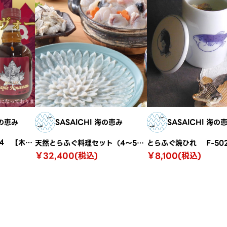
地の恵み
SASAICHI 海の恵み
SASAICHI 海の
メイプルヌーヴォー2024 【木箱入り】
天然とらふぐ料理セット（4〜5人前） H-301
とらふぐ焼ひれ F-50
￥32,400(税込)
￥8,100(税込)