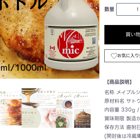
数量
買い
お気に入り
【商品説明】
名称 メイプルシ
原材料名 サト
内容量 330g /
賞味期限 製造
保存方法 直射
(開封後は冷蔵