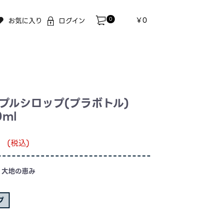
0
￥0
お気に入り
ログイン
プルシロップ(プラボトル)
0ml
(税込)
I 大地の恵み
プ