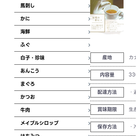
馬刺し
かに
海鮮
ふぐ
産地
カ
白子・珍味
あんこう
内容量
33
まぐろ
配達方法
・
かつお
賞味期限
生
牛肉
メイプルシロップ
保存方法
・